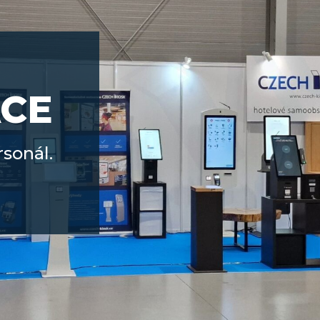
CE
rsonál.