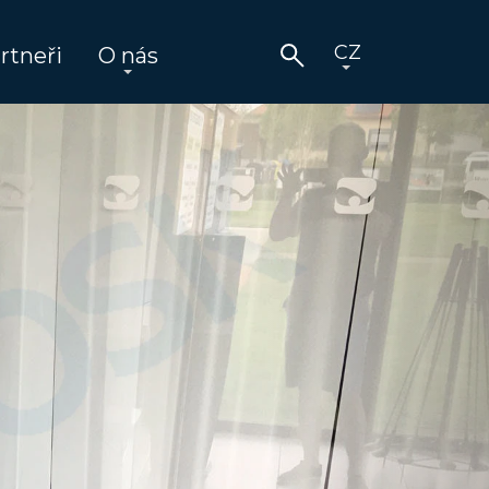
rtneři
O nás
Next