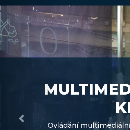
Previous
MULTIMED
K
Ovládání multimediáln