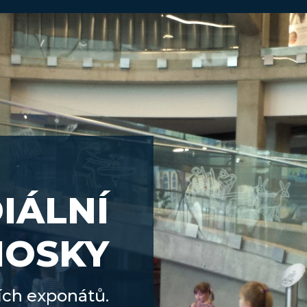
IÁLNÍ
IOSKY
ích exponátů.