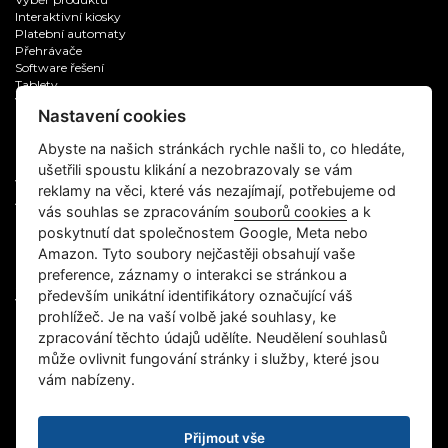
Interaktivní kiosky
Platební automaty
Přehrávače
Software řešení
Tablety
Venkovní použití
Nastavení cookies
REFERENCE
Abyste na našich stránkách rychle našli to, co hledáte,
ušetřili spoustu klikání a nezobrazovaly se vám
Všechny reference
reklamy na věci, které vás nezajímají, potřebujeme od
Aplikační software
vás souhlas se zpracováním
souborů cookies
a k
Digitální zobrazovače
poskytnutí dat společnostem Google, Meta nebo
Informační kiosky
IT servis, supervize
Amazon. Tyto soubory nejčastěji obsahují vaše
Multimedia
preference, záznamy o interakci se stránkou a
Samoobslužné platební automaty
především unikátní identifikátory označující váš
Vývoj software na zakázku
prohlížeč. Je na vaší volbě jaké souhlasy, ke
zpracování těchto údajů udělíte. Neudělení souhlasů
CZECH KIOSK
může ovlivnit fungování stránky i služby, které jsou
vám nabízeny.
O nás
Kontakt
Kariéra
Ochrana osobních údajů
Přijmout vše