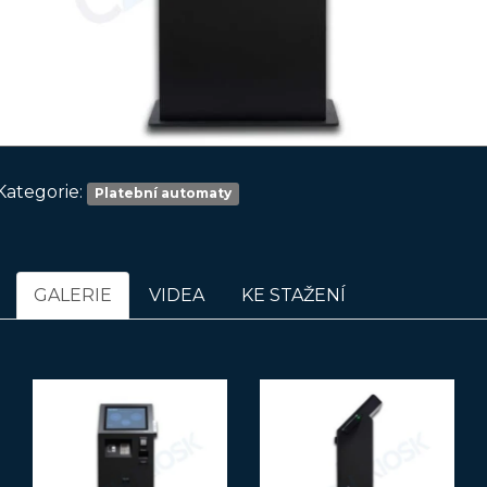
Kategorie:
Platební automaty
GALERIE
VIDEA
KE STAŽENÍ