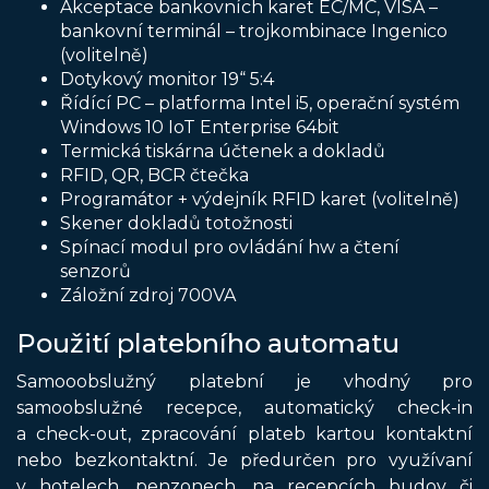
Akceptace bankovních karet EC/MC, VISA –
bankovní terminál – trojkombinace Ingenico
(volitelně)
Dotykový monitor 19“ 5:4
Řídící PC – platforma Intel i5, operační systém
Windows 10 IoT Enterprise 64bit
Termická tiskárna účtenek a dokladů
RFID, QR, BCR čtečka
Programátor + výdejník RFID karet (volitelně)
Skener dokladů totožnosti
Spínací modul pro ovládání hw a čtení
senzorů
Záložní zdroj 700VA
Použití platebního automatu
Samooobslužný platební je vhodný pro
samoobslužné recepce, automatický check-in
a check-out, zpracování plateb kartou kontaktní
nebo bezkontaktní. Je předurčen pro využívaní
v hotelech, penzonech, na recepcích budov či