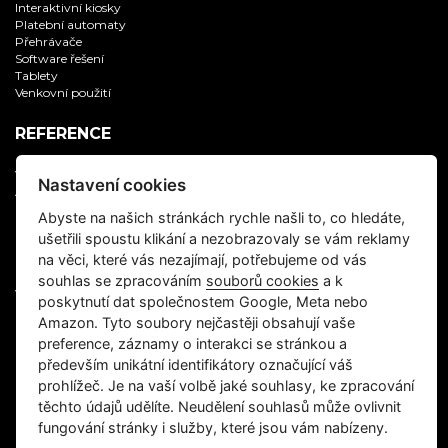
Interaktivní kiosky
Platební automaty
Přehrávače
Software řešení
Tablety
Venkovní použití
REFERENCE
Všechny reference
Nastavení cookies
Aplikační software
Digitální zobrazovače
Abyste na našich stránkách rychle našli to, co hledáte,
Informační kiosky
ušetřili spoustu klikání a nezobrazovaly se vám reklamy
IT servis, supervize
na věci, které vás nezajímají, potřebujeme od vás
Multimedia
Samoobslužné platební automaty
souhlas se zpracováním
souborů cookies
a k
Vývoj software na zakázku
poskytnutí dat společnostem Google, Meta nebo
Amazon. Tyto soubory nejčastěji obsahují vaše
CZECH KIOSK
preference, záznamy o interakci se stránkou a
především unikátní identifikátory označující váš
O nás
prohlížeč. Je na vaší volbě jaké souhlasy, ke zpracování
Kontakt
těchto údajů udělíte. Neudělení souhlasů může ovlivnit
Kariéra
Ochrana osobních údajů
fungování stránky i služby, které jsou vám nabízeny.
REMA - odběr elektroniky