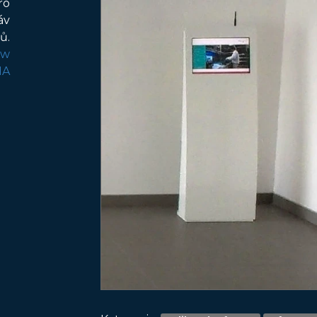
ro
áv
ů.
ew
IA