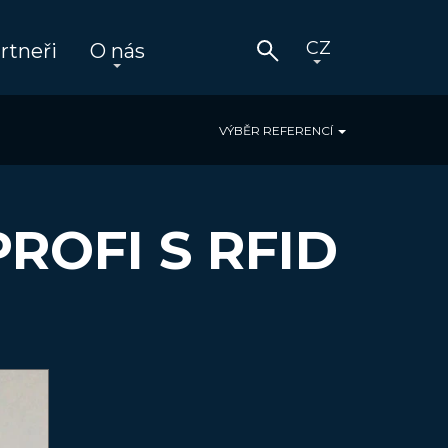
rtneři
O nás
VÝBĚR REFERENCÍ
ROFI S RFID