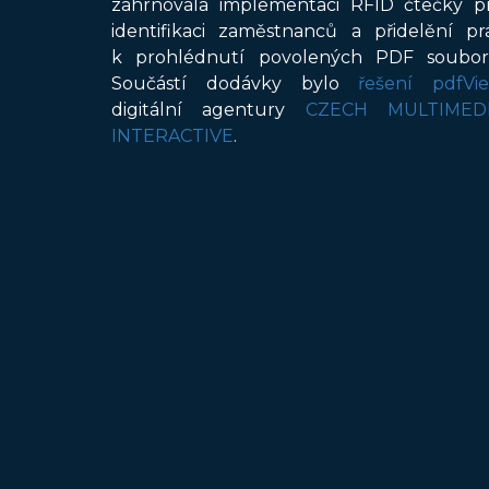
zahrnovala implementaci RFID čtečky p
identifikaci zaměstnanců a přidelění pr
k prohlédnutí povolených PDF soubor
Součástí dodávky bylo
řešení pdfVi
digitální agentury
CZECH MULTIMED
INTERACTIVE
.