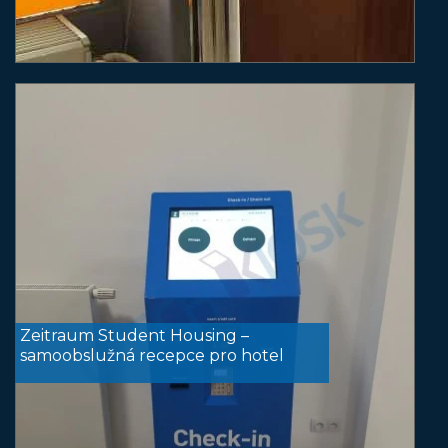
Zeitraum Student Housing –
samoobslužná recepce pro hotel