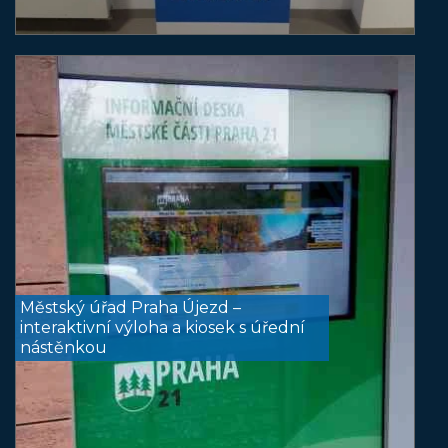
Městský úřad Praha Újezd –
interaktivní výloha a kiosek s úřední
nástěnkou