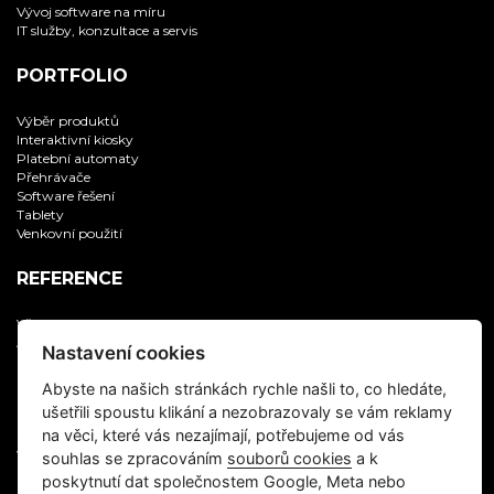
Vývoj software na míru
IT služby, konzultace a servis
PORTFOLIO
Výběr produktů
Interaktivní kiosky
Platební automaty
Přehrávače
Software řešení
Tablety
Venkovní použití
REFERENCE
Všechny reference
Aplikační software
Nastavení cookies
Digitální zobrazovače
Informační kiosky
Abyste na našich stránkách rychle našli to, co hledáte,
IT servis, supervize
ušetřili spoustu klikání a nezobrazovaly se vám reklamy
Multimedia
na věci, které vás nezajímají, potřebujeme od vás
Samoobslužné platební automaty
Vývoj software na zakázku
souhlas se zpracováním
souborů cookies
a k
poskytnutí dat společnostem Google, Meta nebo