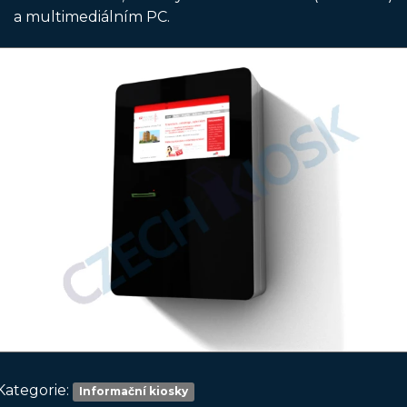
a multimediálním PC.
Kategorie:
Informační kiosky