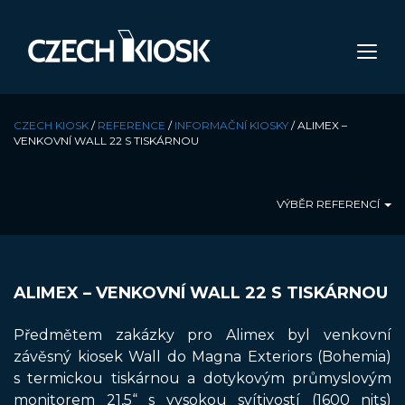
CZECH KIOSK
/
REFERENCE
/
INFORMAČNÍ KIOSKY
/
ALIMEX –
VENKOVNÍ WALL 22 S TISKÁRNOU
VÝBĚR REFERENCÍ
ALIMEX – VENKOVNÍ WALL 22 S TISKÁRNOU
Předmětem zakázky pro Alimex byl venkovní
závěsný kiosek Wall do Magna Exteriors (Bohemia)
s termickou tiskárnou a dotykovým průmyslovým
monitorem 21,5“ s vysokou svítivostí (1600 nits)