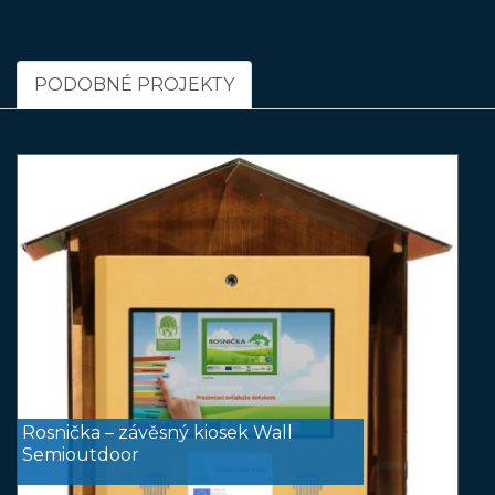
PODOBNÉ PROJEKTY
Rosnička – závěsný kiosek Wall
Semioutdoor