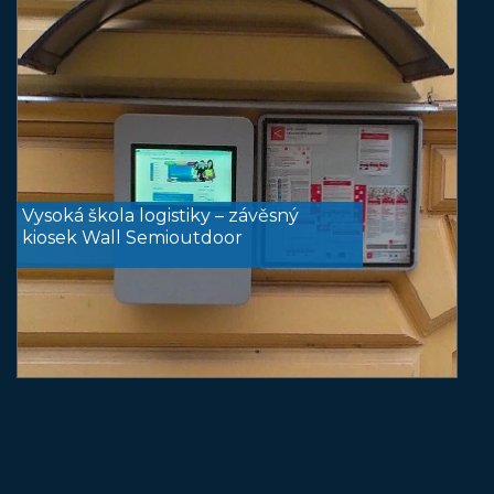
Vysoká škola logistiky – závěsný
kiosek Wall Semioutdoor