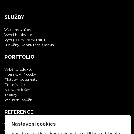
SLUŽBY
Všechny služby
Vývoj hardware
Vývoj software na míru
IT služby, konzultace a servis
PORTFOLIO
Výběr produktů
Interaktivní kiosky
Platební automaty
Přehrávače
Software řešení
Tablety
Venkovní použití
REFERENCE
Nastavení cookies
Všechny reference
Aplikační software
Abyste na našich stránkách rychle našli to, co hledáte,