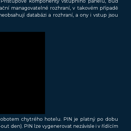
. Přístupové komponenty vstupního panelu, buď
kační managovatelné rozhraní, v takovém případě
obsahují databázi a rozhraní, a ony i vstup jsou
robotem chytrého hotelu. PIN je platný po dobu
out den). PIN lze vygenerovat nezávisle i v řídícím