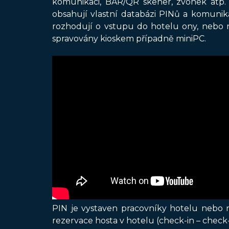
komunikaci, BAR/QR skener, zvonek atp
obsahují vlastní databázi PINů a komuni
rozhodují o vstupu do hotelu ony, nebo ne
spravovány kioskem případně miniPC.
PIN je vystaven pracovníky hotelu nebo 
rezervace hosta v hotelu (check-in – check-