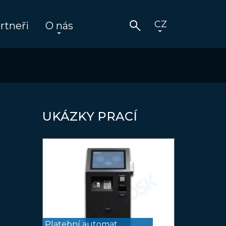
rtneři
O nás
UKÁZKY PRACÍ
Platební automat