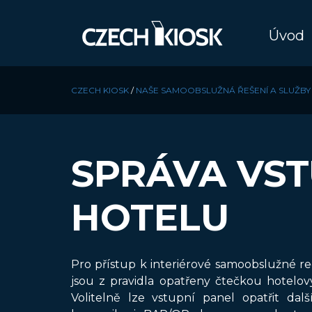
Úvod
CZECH KIOSK
/
NAŠE SAMOOBSLUŽNÁ ŘEŠENÍ A SLUŽBY
SPRÁVA VST
HOTELU
Pro přístup k interiérové samoobslužné re
jsou z pravidla opatřeny čtečkou hotelov
Volitelně lze vstupní panel opatřit dalš