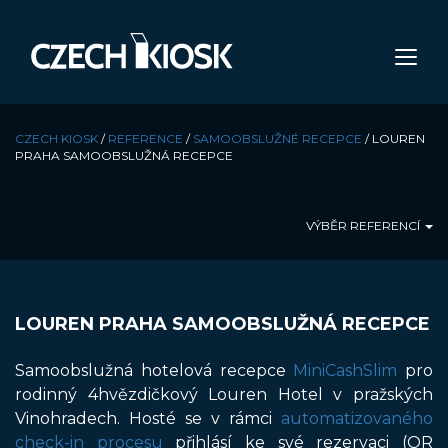
CZECH KIOSK
/
REFERENCE
/
SAMOOBSLUŽNÉ RECEPCE
/
LOUREN
PRAHA SAMOOBSLUŽNÁ RECEPCE
VÝBĚR REFERENCÍ
LOUREN PRAHA SAMOOBSLUŽNÁ RECEPCE
Samoobslužná hotelová recepce
MiniCashSlim
pro
rodinný 4hvězdičkový Louren Hotel v pražských
Vinohradech. Hosté se v rámci
automatizovaného
check-in procesu
přihlásí ke své rezervaci (QR