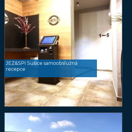
JEZ&SPI Sušice samoobslužná
recepce