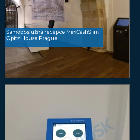
Samoobslužná recepce MiniCashSlim
Opitz House Prague