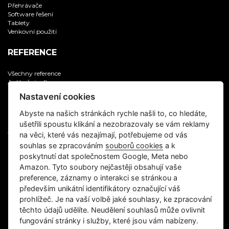
Přehrávače
Software řešení
Tablety
Venkovní použití
REFERENCE
Všechny reference
Aplikační software
Digitální zobrazovače
Nastavení cookies
Informační kiosky
IT servis, supervize
Abyste na našich stránkách rychle našli to, co hledáte,
Multimedia
ušetřili spoustu klikání a nezobrazovaly se vám reklamy
Samoobslužné platební automaty
na věci, které vás nezajímají, potřebujeme od vás
Vývoj software na zakázku
souhlas se zpracováním
souborů cookies
a k
CZECH KIOSK
poskytnutí dat společnostem Google, Meta nebo
Amazon. Tyto soubory nejčastěji obsahují vaše
O nás
preference, záznamy o interakci se stránkou a
Kontakt
především unikátní identifikátory označující váš
Kariéra
prohlížeč. Je na vaší volbě jaké souhlasy, ke zpracování
Ochrana osobních údajů
těchto údajů udělíte. Neudělení souhlasů může ovlivnit
REMA - odběr elektroniky
fungování stránky i služby, které jsou vám nabízeny.