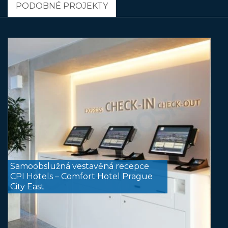
PODOBNÉ PROJEKTY
Samoobslužná vestavěná recepce
CPI Hotels – Comfort Hotel Prague
City East